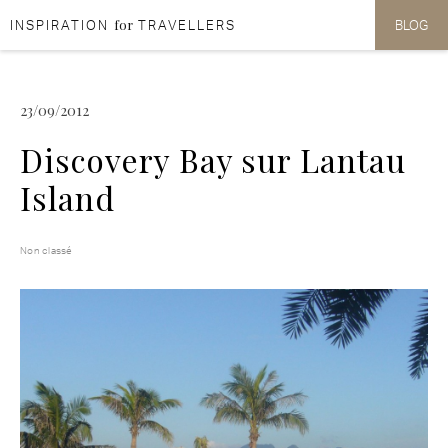
for
INSPIRATION
TRAVELLERS
BLOG
Aller au contenu
Aller au menu
23/09/2012
Discovery Bay sur Lantau
Island
Non classé