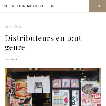
for
INSPIRATION
TRAVELLERS
BLOG
Aller au contenu
Aller au menu
29/06/2012
Distributeurs en tout
genre
Non classé