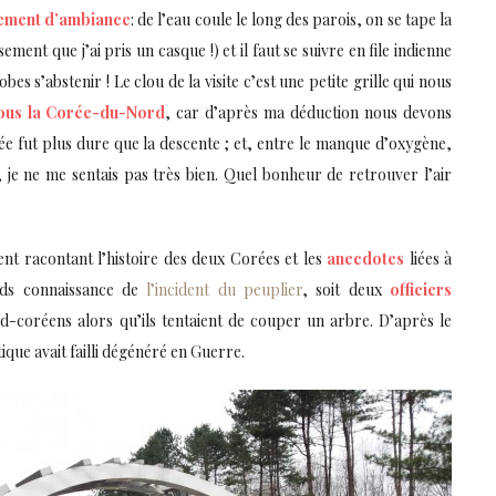
ement d’ambiance
: de l’eau coule le long des parois, on se tape la
ent que j’ai pris un casque !) et il faut se suivre en file indienne
 s’abstenir ! Le clou de la visite c’est une petite grille qui nous
ous la Corée-du-Nord
, car d’après ma déduction nous devons
e fut plus dure que la descente ; et, entre le manque d’oxygène,
 je ne me sentais pas très bien. Quel bonheur de retrouver l’air
nt racontant l’histoire des deux Corées et les
anecdotes
liées à
ends connaissance de
l’incident du peuplier
, soit deux
officiers
d-coréens alors qu’ils tentaient de couper un arbre. D’après le
ique avait failli dégénéré en Guerre.