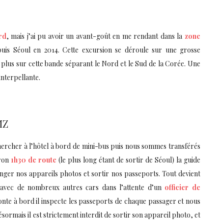
rd
, mais j’ai pu avoir un avant-goût en me rendant dans la
zone
is Séoul en 2014. Cette excursion se déroule sur une grosse
plus sur cette bande séparant le Nord et le Sud de la Corée. Une
interpellante.
MZ
chercher à l’hôtel à bord de mini-bus puis nous sommes transférés
iron
1h30 de route
(le plus long étant de sortir de Séoul) la guide
nger nos appareils photos et sortir nos passeports. Tout devient
e avec de nombreux autres cars dans l’attente d’un
officier de
onte à bord il inspecte les passeports de chaque passager et nous
sormais il est strictement interdit de sortir son appareil photo, et