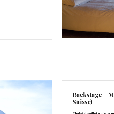
Backstage M
Suisse)
Chalet douillet à 2’100 