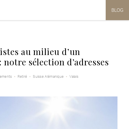
BLOG
istes au milieu d’un
 notre sélection d’adresses
gements
Retiré
Suisse Alémanique
Valais