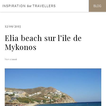
for
INSPIRATION
TRAVELLERS
BLOG
Aller au contenu
Aller au menu
12/09/2013
Elia beach sur l’île de
Mykonos
Non classé