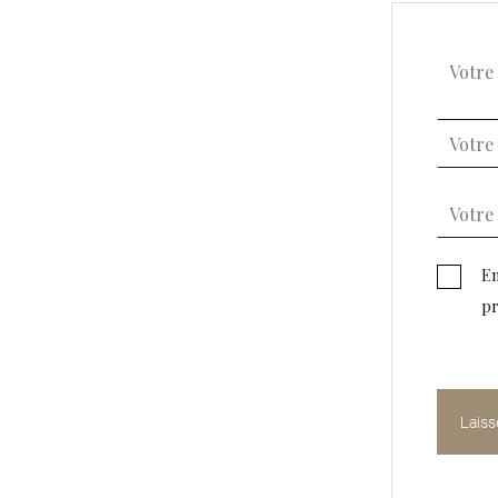
En
pr