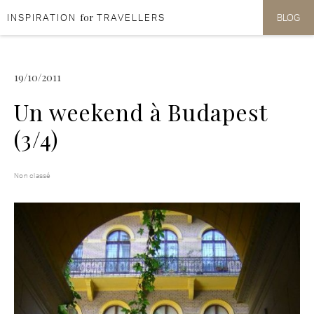
for
INSPIRATION
TRAVELLERS
BLOG
Aller au contenu
Aller au menu
19/10/2011
Un weekend à Budapest
(3/4)
Non classé