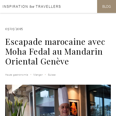
for
INSPIRATION
TRAVELLERS
BLOG
Aller au contenu
Aller au menu
03/03/2015
Escapade marocaine avec
Moha Fedal au Mandarin
Oriental Genève
Haute gastronomie
Manger
Suisse