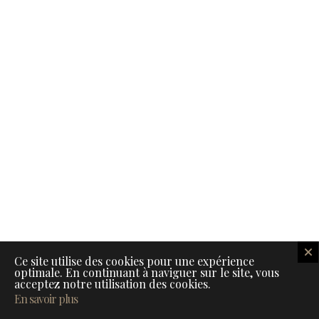
Vous avez aimé Moha Fedal au Mandarin
Ce site utilise des cookies pour une expérience
optimale. En continuant à naviguer sur le site, vous
Oriental Genève? Alors commentez et
acceptez notre utilisation des cookies.
partagez…
En savoir plus