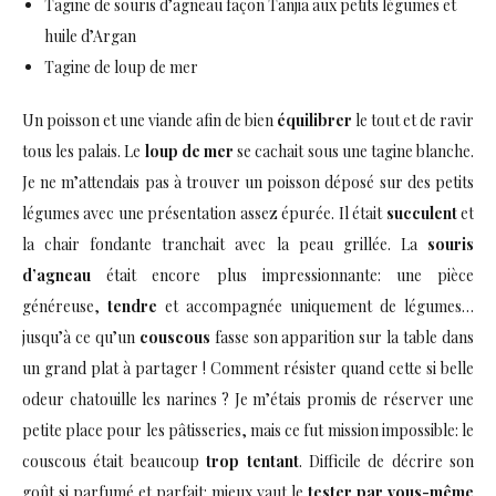
Tagine de souris d’agneau façon Tanjia aux petits légumes et
huile d’Argan
Tagine de loup de mer
Un poisson et une viande afin de bien
équilibrer
le tout et de ravir
tous les palais. Le
loup de mer
se cachait sous une tagine blanche.
Je ne m’attendais pas à trouver un poisson déposé sur des petits
légumes avec une présentation assez épurée. Il était
succulent
et
la chair fondante tranchait avec la peau grillée. La
souris
d’agneau
était encore plus impressionnante: une pièce
généreuse,
tendre
et accompagnée uniquement de légumes…
jusqu’à ce qu’un
couscous
fasse son apparition sur la table dans
un grand plat à partager ! Comment résister quand cette si belle
odeur chatouille les narines ? Je m’étais promis de réserver une
petite place pour les pâtisseries, mais ce fut mission impossible: le
couscous était beaucoup
trop tentant
. Difficile de décrire son
goût si parfumé et parfait: mieux vaut le
tester par vous-même