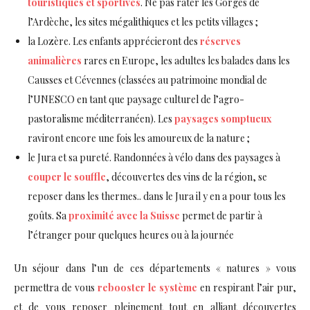
touristiques et sportives
. Ne pas rater les Gorges de
l’Ardèche, les sites mégalithiques et les petits villages ;
la Lozère. Les enfants apprécieront des
réserves
animalières
rares en Europe, les adultes les balades dans les
Causses et Cévennes (classées au patrimoine mondial de
l’UNESCO en tant que paysage culturel de l’agro-
pastoralisme méditerranéen). Les
paysages somptueux
raviront encore une fois les amoureux de la nature ;
le Jura et sa pureté. Randonnées à vélo dans des paysages à
couper le souffle
, découvertes des vins de la région, se
reposer dans les thermes.. dans le Jura il y en a pour tous les
goûts. Sa
proximité avec la Suisse
permet de partir à
l’étranger pour quelques heures ou à la journée
Un séjour dans l’un de ces départements « natures » vous
permettra de vous
rebooster le système
en respirant l’air pur,
et de vous reposer pleinement tout en alliant découvertes