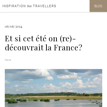
for
INSPIRATION
TRAVELLERS
BLOG
Aller au contenu
Aller au menu
06/06/2014
Et si cet été on (re)-
découvrait la France?
News