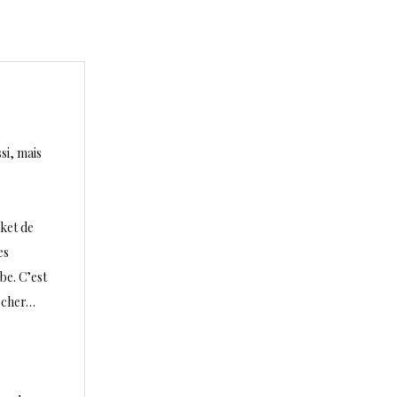
si, mais
cket de
es
be. C’est
s cher…