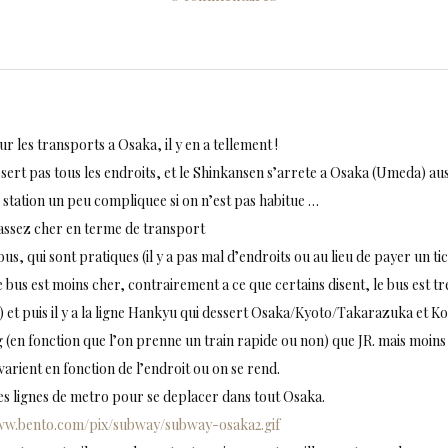
r les transports a Osaka, il y en a tellement !
sert pas tous les endroits, et le Shinkansen s’arrete a Osaka (Umeda) aus
e station un peu compliquee si on n’est pas habitue …
 assez cher en terme de transport
s bus, qui sont pratiques (il y a pas mal d’endroits ou au lieu de payer un ti
 bus est moins cher, contrairement a ce que certains disent, le bus est tr
) et puis il y a la ligne Hankyu qui dessert Osaka/Kyoto/Takarazuka et Ko
g (en fonction que l’on prenne un train rapide ou non) que JR. mais moin
varient en fonction de l’endroit ou on se rend.
 les lignes de metro pour se deplacer dans tout Osaka.
ww.bento.com/pix/subway/subway-osaka2.gif