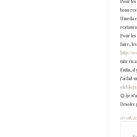
Pour les 
bons res
Umeda en
restauran
Pour les 
faire, le
http://w
(site en a
Enfin, il
j’ai fait
oh.blogs
😉 (je n’
Desolee 
07/08/2
So