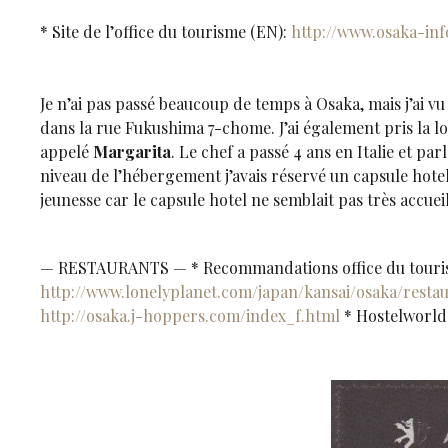
* Site de l’office du tourisme (EN):
http://www.osaka-inf
Je n’ai pas passé beaucoup de temps à Osaka, mais j’ai
dans la rue Fukushima 7-chome. J’ai également pris la l
appelé
Margarita
. Le chef a passé 4 ans en Italie et parl
niveau de l’hébergement j’avais réservé un capsule hote
jeunesse car le capsule hotel ne semblait pas très accue
— RESTAURANTS — * Recommandations office du touri
http://www.lonelyplanet.com/japan/kansai/osaka/restau
http://osaka.j-hoppers.com/index_f.html
* Hostelworld 