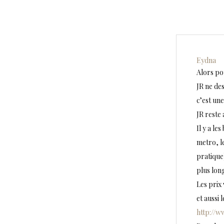
Eydna
Alors pou
JR ne des
c’est un
JR reste
Il y a le
metro, le
pratique
plus lon
Les prix 
et aussi
http://w