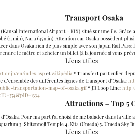
Transport Osaka
(Kansai International Airport – KIX) situé sur une île. Grâce
é (15min), Nara (45min). Attention car Osaka possèdent plusie
r dans Osaka rien de plus simple avec son Japan Rail Pass: la l
rendre le métro et acheter un billet (à la journée si vous pré
Liens utiles
t.or.jp/en/index.asp
et
wikipédia
* Transfert particulier depu
e d’ensemble des différentes lignes de transport d’Osaka:
ht
ublic-transportation-map-of-osaka.gif
* JR Loop Line:
http:
?cID=374&pID=1334
Attractions – Top 5 
d’Osaka. Pour ma part j’ai choisi de me balader dans la ville 
ka Aquarium 3. Shitennoji Temple 4. Kita (Umeda) 5. Umeda Sky 
Liens utiles