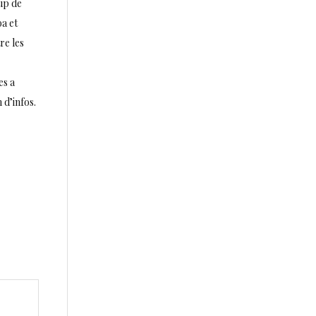
oup de
a et
re les
es a
 d’infos.