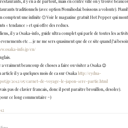
restaurants, il y en a de partout, mais en centre ville on y trouve beauc
taurants traditionnels (avec option Nomihodai: boissons a volonte). Namb
 comptent une infinite 🙂 Voir le magazine gratuit Hot Pepper qui mont
ts « tendance » et qui offre des reducs.
liens, il y a Osaka-info, guide ultra complet qui parle de toutes les activit
s evenements etc … je ne me sers quasiment que de ce site quand j’ai besoin
ww.osaka-info.jp/en/
nglais.
 y a vraiment beaucoup de choses a faire ou visiter a Osaka 😉
 un article il y a quelques mois de ca sur Osaka
http://eydna-
pot.jp/2012/05/carnet-de-voyage-le-japon-1ere-partie.html
avais pas de clavier francais, donc il peut paraitre brouillon, desolee).
pour ce long commentaire =)
012
lène