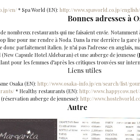
o.jp/en/
* Spa World (EN):
http://www.spaworld.co.jp/english
Bonnes adresses à 
 vu de nombreux restaurants qui me faisaient envie. Notamment
oop line pour me rendre à Noda. Dans la rue derrière la gare j
e donc parfaitement italien. Je n’ai pas l’adresse en anglais, mais
l (New Capsule Hotel Aldebaran) et une auberge de jeunesse (
illant pour les femmes d’après les critiques trouvées sur inter
Liens utiles
sme Osaka (EN):
http://www.osaka-info.jp/en/search/list/go
rants/
* Healthy restaurants (EN):
http://www.happycow.net/a
(réservation auberge de jeunesse):
http://www.hostelworld.
Autre