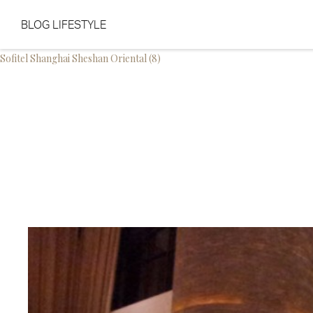
BLOG LIFESTYLE
Aller au contenu
Aller au menu
Sofitel Shanghai Sheshan Oriental (8)