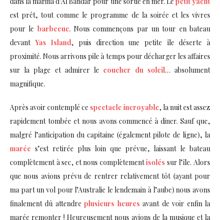
dans la marina d’Al Bandar pour une sortie en mer. Le
petit yacht
est prêt, tout comme le programme de la soirée et les vivres
pour le
barbecue
. Nous commençons par un tour en bateau
devant
Yas Island
, puis direction une petite île déserte à
proximité. Nous arrivons pile à temps pour décharger les affaires
sur la plage et admirer le
coucher du soleil
… absolument
magnifique.
Après avoir contemplé ce
spectacle incroyable
, la nuit est assez
rapidement tombée et nous avons commencé à diner. Sauf que,
malgré l’anticipation du capitaine (également pilote de ligne), la
marée
s’est retirée plus loin que prévue, laissant le bateau
complètement à sec, et nous complètement
isolés
sur l’île. Alors
que nous avions prévu de rentrer relativement tôt (ayant pour
ma part un vol pour l’Australie le lendemain à l’aube) nous avons
finalement dû attendre
plusieurs heures
avant de voir enfin la
marée remonter ! Heureusement nous avions de la musique et la