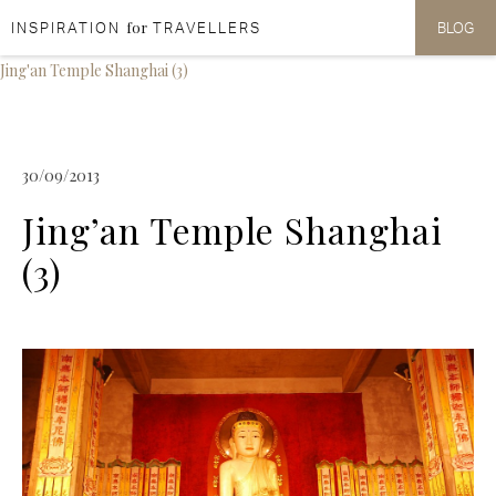
for
INSPIRATION
TRAVELLERS
BLOG
Aller au contenu
Aller au menu
Jing'an Temple Shanghai (3)
30/09/2013
Jing’an Temple Shanghai
(3)