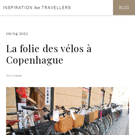
for
INSPIRATION
TRAVELLERS
BLOG
Aller au contenu
Aller au menu
09/04/2012
La folie des vélos à
Copenhague
Non classé