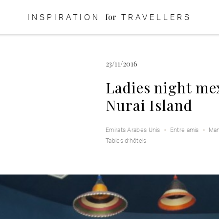
for
INSPIRATION
TRAVELLERS
23/11/2016
Ladies night me
Nurai Island
Emirats Arabes Unis
Entre amis
Ma
Tables d’hôtels