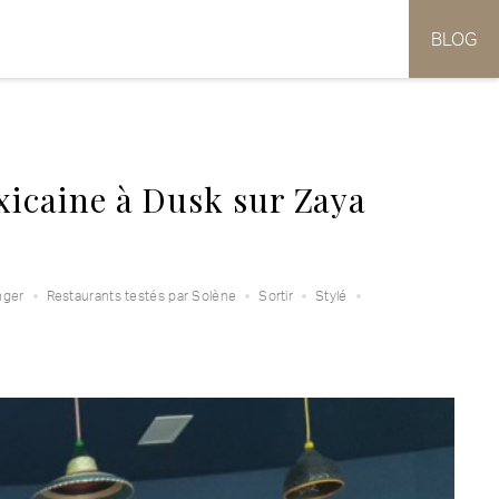
BLOG
xicaine à Dusk sur Zaya
nger
Restaurants testés par Solène
Sortir
Stylé