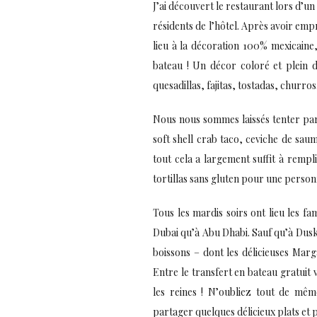
J’ai découvert le restaurant lors d’un
résidents de l’hôtel. Après avoir em
lieu à la décoration 100% mexicaine
bateau ! Un décor coloré et plein d
quesadillas, fajitas, tostadas, churro
Nous nous sommes laissés tenter par
soft shell crab taco, ceviche de saumo
tout cela a largement suffit à remp
tortillas sans gluten pour une person
Tous les mardis soirs ont lieu les f
Dubai qu’à Abu Dhabi. Sauf qu’à Dusk
boissons – dont les délicieuses Marg
Entre le transfert en bateau gratuit 
les reines ! N’oubliez tout de m
partager quelques délicieux plats et p