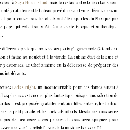
 séjour à
Zaya Nurai Island
, mais le restaurant est ouvert aux non-
prunté gratuitement le bateau privé du resort vous découvrirez un
, et pour cause: tous les objets ont été importés du Mexique par
e peps qui colle tout à fait à une carte typique et authentique:
s…
 différents plats que nous avons partagé: guacamole (à tomber),
n et fajitas au poulet et à la viande. La cuisine était délicieuse et
lir 3 estomacs. Le Chef a même eu la délicatesse de préparer des
ne intolérante.
ameuses
Ladies Night
, un incontournable pour ces dames autant à
 l’expérience est encore plus fantastique puisque une sélection de
aritas – est proposée gratuitement aux filles entre 19h et 21h30.
vers ce petit paradis et les cocktails offerts: Mesdames vous serez
ême pas de proposer à vos princes de vous accompagner pour
asser une soirée endiablée sur de la musique live avec DJ.