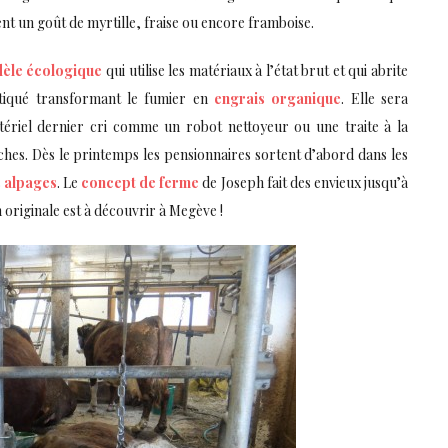
nt un goût de myrtille, fraise ou encore framboise.
èle écologique
qui utilise les matériaux à l’état brut et qui abrite
tiqué transformant le fumier en
engrais organique
. Elle sera
riel dernier cri comme un robot nettoyeur ou une traite à la
hes. Dès le printemps les pensionnaires sortent d’abord dans les
s
alpages
. Le
concept de ferme
de Joseph fait des envieux jusqu’à
 originale est à découvrir à Megève !