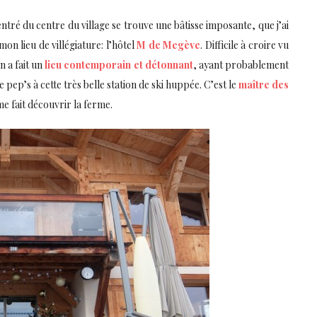
ntré du centre du village se trouve une bâtisse imposante, que j’ai
on lieu de villégiature: l’hôtel
M de Megève
. Difficile à croire vu
n a fait un
lieu contemporain et détonnant
, ayant probablement
pep’s à cette très belle station de ski huppée. C’est le
maître des
e fait découvrir la ferme.