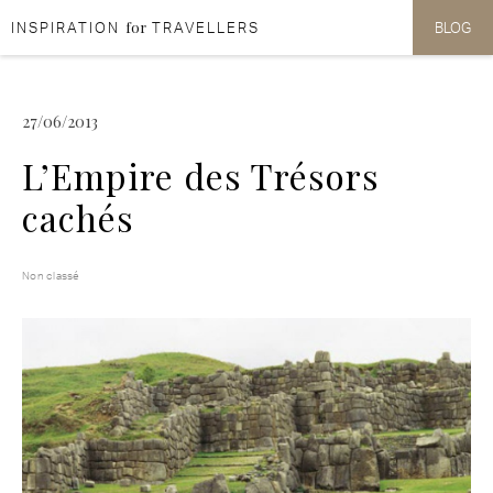
for
INSPIRATION
TRAVELLERS
BLOG
Aller au contenu
Aller au menu
27/06/2013
L’Empire des Trésors
cachés
Non classé