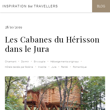
for
INSPIRATION
TRAVELLERS
BLOG
Aller au contenu
Aller au menu
28/10/2019
Les Cabanes du Hérisson
dans le Jura
Charmant
Dormir
En couple
Hébergements originaux
Hôtels testés par Solène
Insolite
Jura
Retiré
Romantique