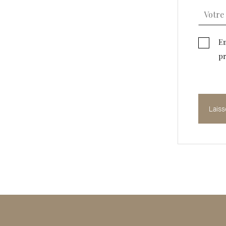
En
pr