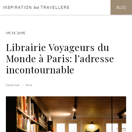
for
INSPIRATION
TRAVELLERS
BLOG
Aller au contenu
Aller au menu
05/11/2015
Librairie Voyageurs du
Monde à Paris: l’adresse
incontournable
Dépenser
Paris