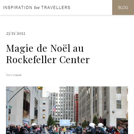
for
INSPIRATION
TRAVELLERS
BLOG
Aller au contenu
Aller au menu
23/11/2012
Magie de Noël au
Rockefeller Center
Non classé