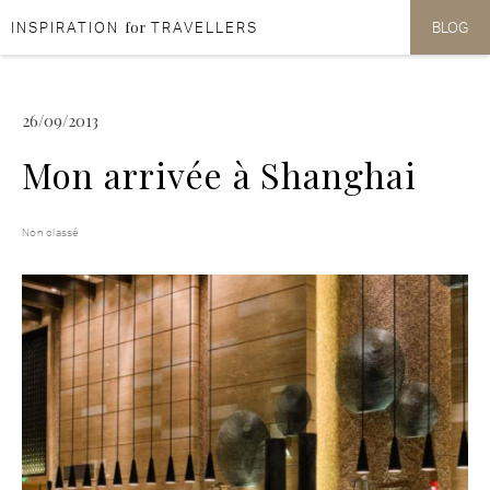
for
INSPIRATION
TRAVELLERS
BLOG
Aller au contenu
Aller au menu
26/09/2013
Mon arrivée à Shanghai
Non classé