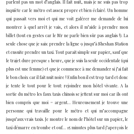
parlent pas un mot d’anglais. Il fait nuit, mais je ne suis pas trop
inquiète car le métro est assez propre et bien éclairé. Un homme
qui passait vers moi et qui me voit galérer me demande de lui
montrer à quel arrêt je vais, et alors il m’aide à prendre mon
billet (tout en gestes car le Mr ne parle bien sûr pas anglais !). La
seule chose que je sais: prendre la ligne 9 jusqu’à Sheshan Station
et ensuite prendre un taxi. Tout parait simple sur papier, sauf que
le trajet dure presque 1 heure, que je suis la seule occidentale (qui
plus est une femme) et que je commence à me demander si j’ai fait
le bon choix car il fait nuit noire ! Enfin bon il est trop tard et donc
je tente le tout pour le tout: rejoindre mon hôtel vivante. A la
sortie du métro les faux taxis chinois se jettent sur moi car ils ont
bien compris que moi = argent… Heureusement je trouve une
personne qui travaille pour le métro et qui m’accompagne
jusqu’aux vrais taxis. Je montre le nom de l’hôtel sur un papier, le
taxi démarre en trombe et ouf… 15 minutes plus tard j’aperçois le