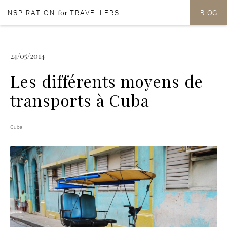
for
INSPIRATION
TRAVELLERS
BLOG
Aller au contenu
Aller au menu
24/05/2014
Les différents moyens de
transports à Cuba
Cuba