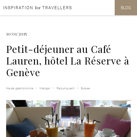
for
INSPIRATION
TRAVELLERS
BLOG
Aller au contenu
Aller au menu
10/01/2015
Petit-déjeuner au Café
Lauren, hôtel La Réserve à
Genève
Haute gastronomie
Manger
Requinquant
Suisse