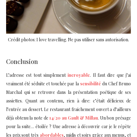
Crédit photos: I love travelling. Ne pas utiliser sans autorisation.
Conclusion
L’adresse est tout simplement
incroyable
. Il faut dire que j’ai
vraiment été séduite et touchée par la
sensibilité
du Chef Bruno
Marchal qui se retrouve dans la présentation poétique de ses
assiettes. Quant au contenu, rien à dire: c’était délicieux de
l’entrée au dessert. Le restaurant fraichement ouvert a d’ailleurs
déjà obtenu la note de
14/20 au Gault & Millau
. Un bon présage
pour la suite… étoilée ? Une adresse à découvrir car je le répète
les prix sont très
abordables
, midis et soirs grâce aux menus, et