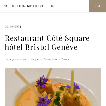
for
INSPIRATION
TRAVELLERS
BLOG
Aller au contenu
Aller au menu
29/10/2014
Restaurant Côté Square
hôtel Bristol Genève
Haute gastronomie
Manger
Romantique
Suisse