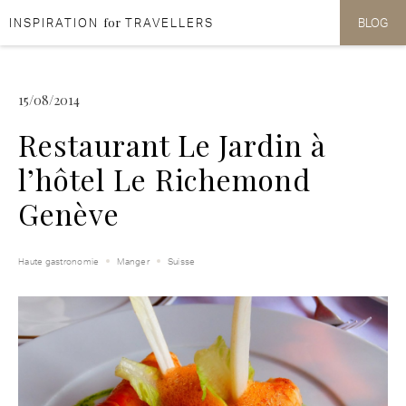
for
INSPIRATION
TRAVELLERS
BLOG
Aller au contenu
Aller au menu
15/08/2014
Restaurant Le Jardin à
l’hôtel Le Richemond
Genève
Haute gastronomie
Manger
Suisse