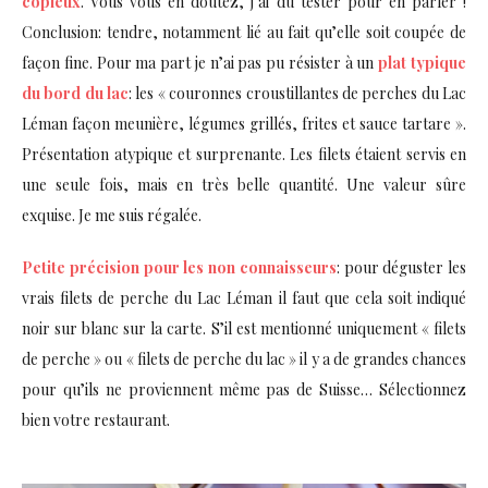
copieux
. Vous vous en doutez, j’ai du tester pour en parler !
Conclusion: tendre, notamment lié au fait qu’elle soit coupée de
façon fine. Pour ma part je n’ai pas pu résister à un
plat typique
du bord du lac
: les « couronnes croustillantes de perches du Lac
Léman façon meunière, légumes grillés, frites et sauce tartare ».
Présentation atypique et surprenante. Les filets étaient servis en
une seule fois, mais en très belle quantité. Une valeur sûre
exquise. Je me suis régalée.
Petite précision pour les non connaisseurs
: pour déguster les
vrais filets de perche du Lac Léman il faut que cela soit indiqué
noir sur blanc sur la carte. S’il est mentionné uniquement « filets
de perche » ou « filets de perche du lac » il y a de grandes chances
pour qu’ils ne proviennent même pas de Suisse… Sélectionnez
bien votre restaurant.