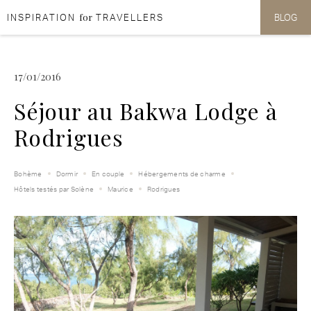
for
INSPIRATION
TRAVELLERS
BLOG
Aller au contenu
Aller au menu
17/01/2016
Séjour au Bakwa Lodge à
Rodrigues
Bohème
Dormir
En couple
Hébergements de charme
Hôtels testés par Solène
Maurice
Rodrigues