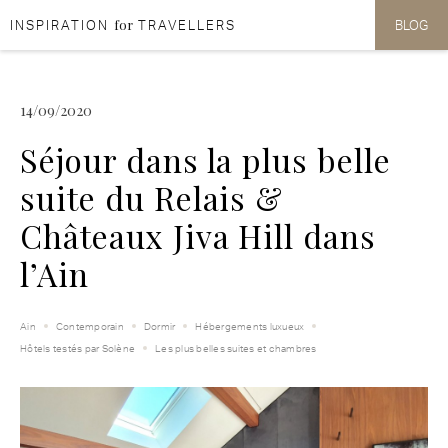
for
INSPIRATION
TRAVELLERS
BLOG
Aller au contenu
Aller au menu
14/09/2020
Séjour dans la plus belle
suite du Relais &
Châteaux Jiva Hill dans
l’Ain
Ain
Contemporain
Dormir
Hébergements luxueux
Hôtels testés par Solène
Les plus belles suites et chambres