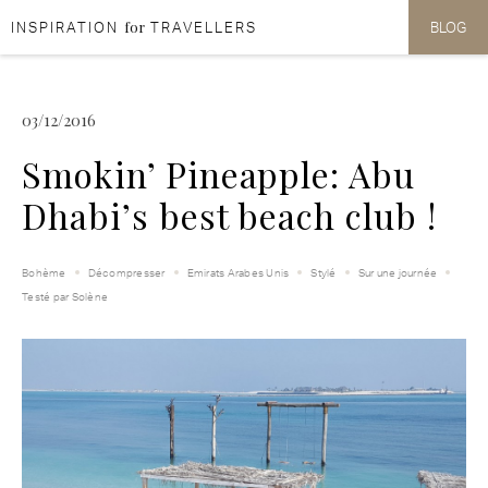
for
INSPIRATION
TRAVELLERS
BLOG
Aller au contenu
Aller au menu
03/12/2016
Smokin’ Pineapple: Abu
Dhabi’s best beach club !
Bohème
Décompresser
Emirats Arabes Unis
Stylé
Sur une journée
Testé par Solène