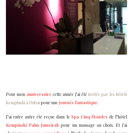
Pour mon
anniversaire
cette année j’ai été
invitée par les hôtels
Kempinski à Dubai
pour une
journée fantastique
.
J’ai entre autre été reçue dans le
Spa Cinq Mondes
de l’hôtel
Kempinski Palm Jumeirah
pour un massage au choix. Et j’ai