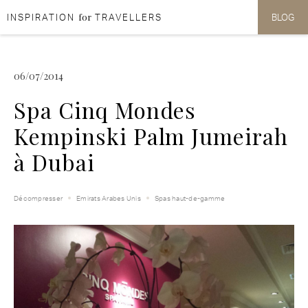
for
INSPIRATION
TRAVELLERS
BLOG
Aller au contenu
Aller au menu
06/07/2014
Spa Cinq Mondes
Kempinski Palm Jumeirah
à Dubai
Décompresser
Emirats Arabes Unis
Spas haut-de-gamme