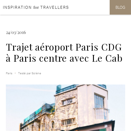
for
INSPIRATION
TRAVELLERS
BLOG
Aller au contenu
Aller au menu
24/03/2016
Trajet aéroport Paris CDG
à Paris centre avec Le Cab
Paris
Testé par Solène