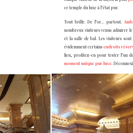
ce temple du luxe à l’état pur.
Tout brille. De l’or… partout.
Ambi
nombreux visiteurs venus admirer le l
et la salle de bal. Les visiteurs son
évidemment certains
endroits réser
lieu, profitez-en pour tester l’un d
moment unique pur luxe
. Déconnexio