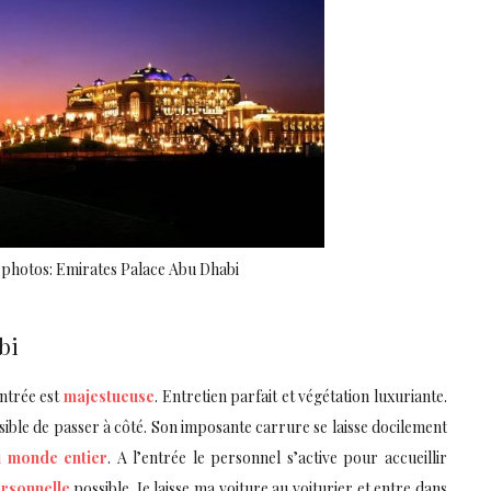
 photos: Emirates Palace Abu Dhabi
bi
entrée est
majestueuse
. Entretien parfait et végétation luxuriante.
ssible de passer à côté. Son imposante carrure se laisse docilement
u monde entier
. A l’entrée le personnel s’active pour accueillir
rsonnelle
possible. Je laisse ma voiture au voiturier et entre dans