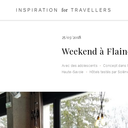
for
INSPIRATION
TRAVELLERS
25/03/2018
Weekend à Flaine
Avec des adolescents
Concept dans l
Haute-Savoie
Hôtels testés par Solèn