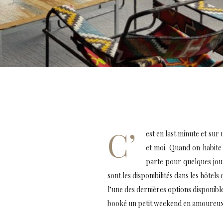
C’
est en last minute et su
et moi. Quand on habite 
parte pour quelques jour
sont les disponibilités dans les hôtels
l’une des dernières options disponible
booké un petit weekend en amoureux