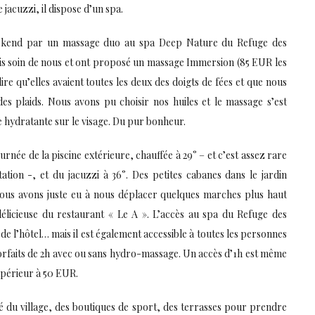
e jacuzzi, il dispose d’un spa.
kend par un massage duo au spa Deep Nature du Refuge des
ris soin de nous et ont proposé un massage Immersion (85 EUR les
 dire qu’elles avaient toutes les deux des doigts de fées et que nous
des plaids. Nous avons pu choisir nos huiles et le massage s’est
 hydratante sur le visage. Du pur bonheur.
urnée de la piscine extérieure, chauffée à 29° – et c’est assez rare
ation -, et du jacuzzi à 36°. Des petites cabanes dans le jardin
ous avons juste eu à nous déplacer quelques marches plus haut
délicieuse du restaurant « Le A ». L’accès au spa du Refuge des
 de l’hôtel… mais il est également accessible à toutes les personnes
orfaits de 2h avec ou sans hydro-massage. Un accès d’1h est même
upérieur à 50 EUR.
é du village, des boutiques de sport, des terrasses pour prendre