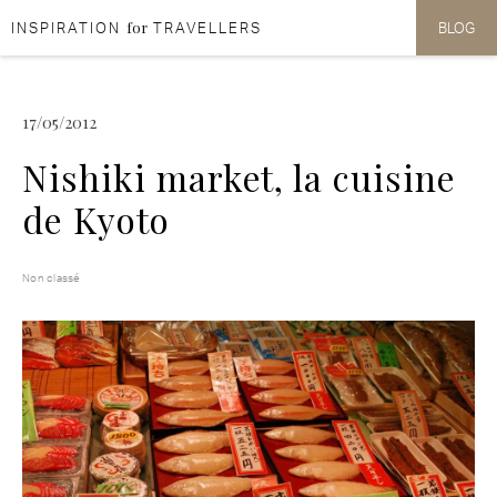
for
INSPIRATION
TRAVELLERS
BLOG
Aller au contenu
Aller au menu
17/05/2012
Nishiki market, la cuisine
de Kyoto
Non classé