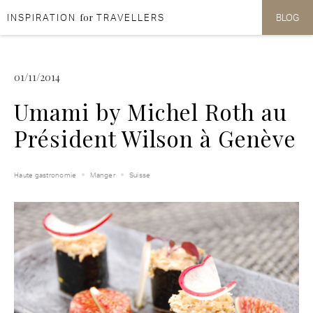
for
INSPIRATION
TRAVELLERS
BLOG
Aller au contenu
Aller au menu
01/11/2014
Umami by Michel Roth au
Président Wilson à Genève
Haute gastronomie
Manger
Suisse